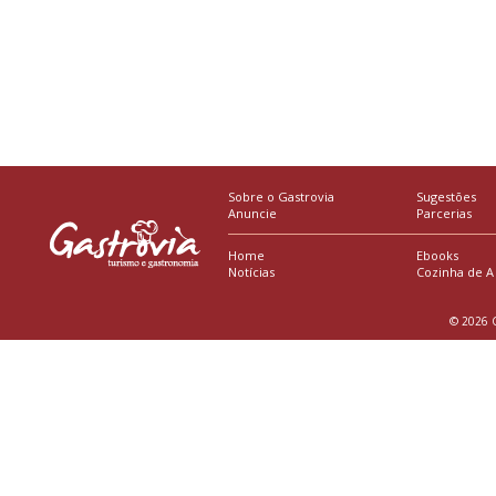
Sobre o Gastrovia
Sugestões
Anuncie
Parcerias
Home
Ebooks
Notícias
Cozinha de A
© 2026 G