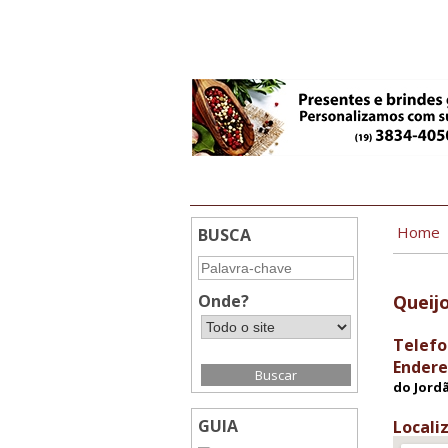
20:23
Home
BUSCA
Onde?
Queij
Telefo
Endere
do Jordã
GUIA
Locali