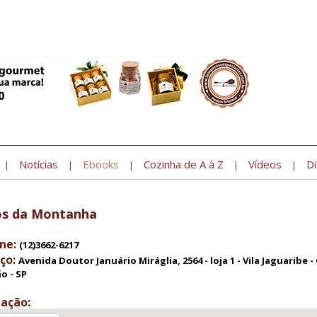
Notícias
Ebooks
Cozinha de A à Z
Vídeos
Di
|
|
|
|
|
os da Montanha
ne:
(12)3662-6217
ço:
Avenida Doutor Januário Miráglia, 2564 - loja 1 - Vila Jaguaribe 
o - SP
zação: