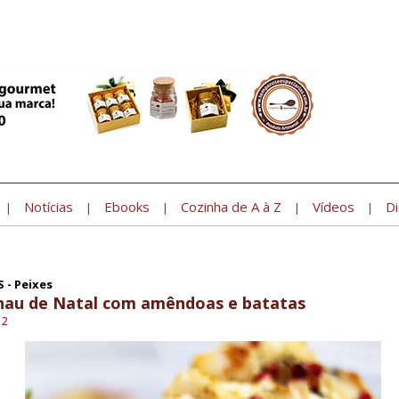
Notícias
Ebooks
Cozinha de A à Z
Vídeos
Di
|
|
|
|
|
 - Peixes
hau de Natal com amêndoas e batatas
12