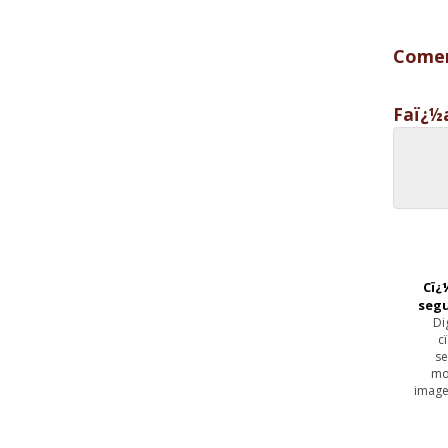
Comen
Faï¿½
Cï¿
seg
Di
c
se
mo
image