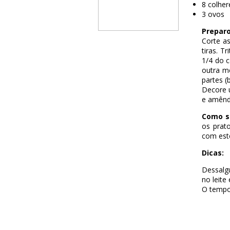
8 colhe
3 ovos
Preparo
Corte a
tiras. T
1/4 do c
outra m
partes (
Decore 
e amêndo
Como se
os prat
com este
Dicas:
Dessalg
no leite
O tempo