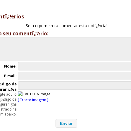
tï¿½rios
Seja o primeiro a comentar esta notï¿½cia!
a seu comentï¿½rio:
Nome:
E-mail:
½digo de
uranï¿½a
gite aqui o
ï¿½digo de
[ Trocar imagem ]
guranï¿½a
strado na
m abaixo.