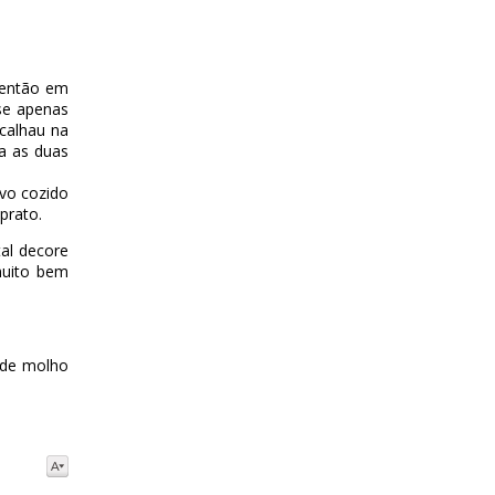
mentão em
use apenas
acalhau na
a as duas
vo cozido
prato.
tal decore
muito bem
 de molho