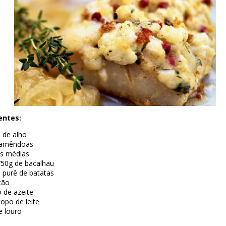
entes:
 de alho
 amêndoas
as médias
750g de bacalhau
 purê de batatas
tão
 de azeite
copo de leite
e louro