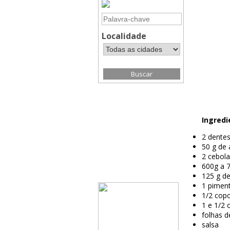
Localidade
Ingredi
2 dentes
50 g de
2 cebol
600g a 
125 g de
1 pimen
1/2 copo
1 e 1/2 
folhas d
salsa