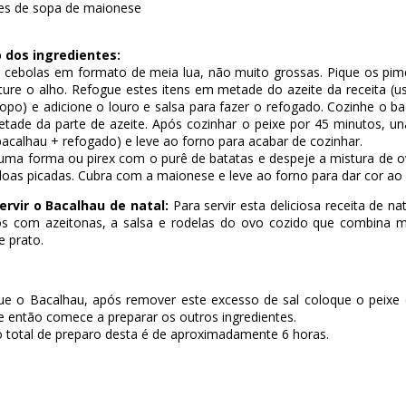
res de sopa de maionese
 dos ingredientes:
s cebolas em formato de meia lua, não muito grossas. Pique os pi
riture o alho. Refogue estes itens em metade do azeite da receita (
opo) e adicione o louro e salsa para fazer o refogado. Cozinhe o b
etade da parte de azeite. Após cozinhar o peixe por 45 minutos, un
bacalhau + refogado) e leve ao forno para acabar de cozinhar.
uma forma ou pirex com o purê de batatas e despeje a mistura de o
as picadas. Cubra com a maionese e leve ao forno para dar cor ao 
rvir o Bacalhau de natal:
Para servir esta deliciosa receita de na
os com azeitonas, a salsa e rodelas do ovo cozido que combina 
 prato.
ue o Bacalhau, após remover este excesso de sal coloque o peixe
 e então comece a preparar os outros ingredientes.
 total de preparo desta é de aproximadamente 6 horas.