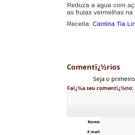
Reduza a agua com açú
as frutas vermelhas na c
Receita:
Cantina Tia Li
Comentï¿½rios
Seja o primeir
Faï¿½a seu comentï¿½rio:
Nome:
E-mail: