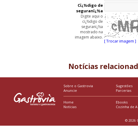
Cï¿½digo de
seguranï¿½a
Digite aqui o
cï¿½digo de
seguranï¿½a
mostrado na
imagem abaixo.
[ Trocar imagem ]
Notícias relaciona
Sobre o Gastrovia
Sugestões
Anuncie
Parcerias
Home
Ebooks
Notícias
Cozinha de A
© 2026 G