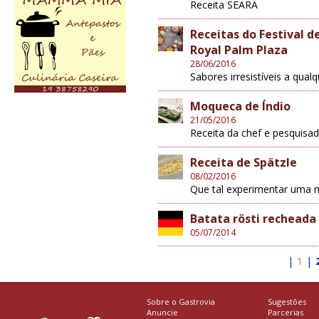
Receita SEARA
Receitas do Festival 
Royal Palm Plaza
28/06/2016
Sabores irresistíveis a qual
Moqueca de Índio
21/05/2016
Receita da chef e pesquisad
Receita de Spätzle
08/02/2016
Que tal experimentar uma m
Batata rösti recheada
05/07/2014
|
1
|
Sobre o Gastrovia
Sugestões
Anuncie
Parcerias