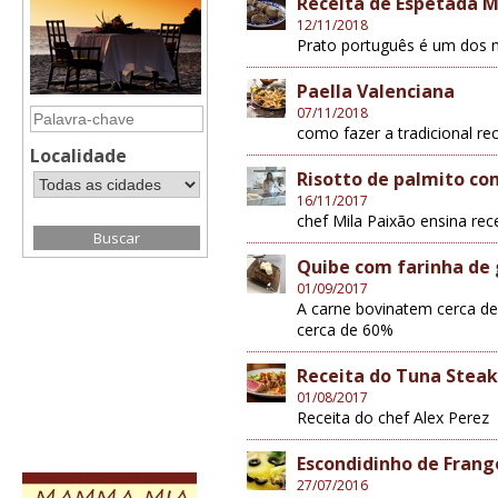
Receita de Espetada 
12/11/2018
Prato português é um dos 
Paella Valenciana
07/11/2018
como fazer a tradicional rec
Localidade
Risotto de palmito co
16/11/2017
chef Mila Paixão ensina rec
Quibe com farinha de 
01/09/2017
A carne bovinatem cerca d
cerca de 60%
Receita do Tuna Steak
01/08/2017
Receita do chef Alex Perez
Escondidinho de Frang
27/07/2016