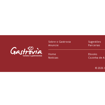
Sobre o Gastrovia
Sugestões
Anuncie
Parcerias
Home
Ebooks
Notícias
Cozinha de A
© 2026 G