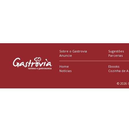
Sobre o Gastrovia
Sugestões
Anuncie
Parcerias
Home
Ebooks
Notícias
Cozinha de A
© 2026 G