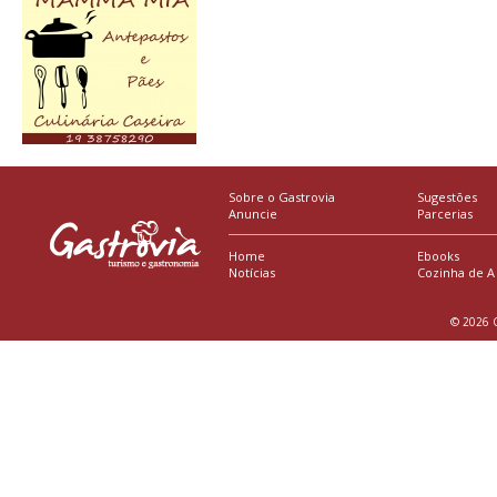
Sobre o Gastrovia
Sugestões
Anuncie
Parcerias
Home
Ebooks
Notícias
Cozinha de A
© 2026 G