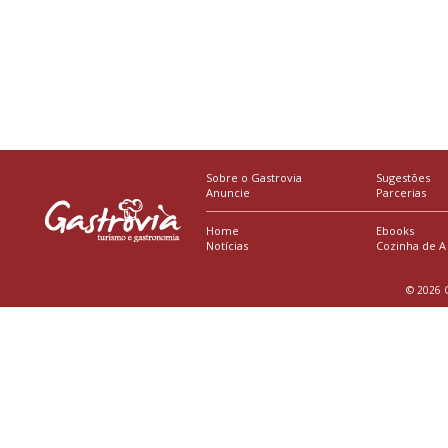
Sobre o Gastrovia
Sugestões
Anuncie
Parcerias
Home
Ebooks
Notícias
Cozinha de A
© 2026 G