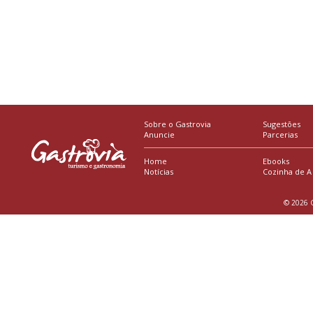
Sobre o Gastrovia
Sugestões
Anuncie
Parcerias
Home
Ebooks
Notícias
Cozinha de A
© 2026 G