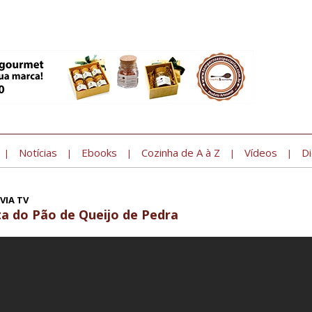
Notícias
Ebooks
Cozinha de A à Z
Vídeos
Di
|
|
|
|
|
VIA TV
ta do Pão de Queijo de Pedra