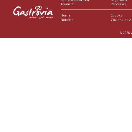
Anuncie
Parcerias
Home
Ebooks
Notícias
Cozinha de A
© 2026 G